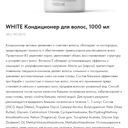
WHITE Кондиционер для волос, 1000 мл
SKU:
WC0010
Кондиционер активно увлажняет и смягчает волосы, обогащает их кислородом,
предотвращает ломкость и обеспечивает превосходное расчёсывание волос.
Провитамин B5 укрепляет корни, увеличивает объем, восстанавливает структуру
и ускоряет рост волос. Витамин Е обладает успокаивающим эффектом и
защищает от ультрафиолетового излучения. Масло ши (карите) препятствует
появлению секущихся кончиков, делает волосы сильными и послушными,
заживляет воспалительные очаги на коже головы. Состав бальзама эффективен
при борьбе с тусклостью и ломкостью волос, после его применения пряди
становятся мягкими и шелковистыми, придавая волосам ухоженный вид. Способ
применения: после мытья нанесите бальзам на влажные волосы, избегая корней и
кожи головы, затем смойте бальзам теплой водой. Для лучшего результат
рекомендуется выдержать бальзам на волосах в течение 1…3 минут. Состав
(INCI): Aqua (Water), Propylene Glycol, Cetearyl Alcohol, Butyrospermum Parkii (Shea
Butter), Glycerin, Cetrimonium Chloride, Cyclopentasiloxane, Bis‑Hydroxy/Methoxy
Amodimethicone, Parfum (Fragrance), Guar gum, Tocopheryl Acetate, Glycine Soja
(Soybean) Oil, Methylchloroisothiazolinone, Methylisothiazolinone. Использование в
пищевых целях опасно для жизни или здоровья. Хранить при температуре от