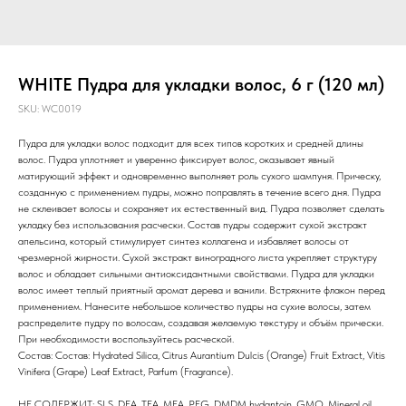
WHITE Пудра для укладки волос, 6 г (120 мл)
SKU:
WC0019
Пудра для укладки волос подходит для всех типов коротких и средней длины
волос. Пудра уплотняет и уверенно фиксирует волос, оказывает явный
матирующий эффект и одновременно выполняет роль сухого шампуня. Прическу,
созданную с применением пудры, можно поправлять в течение всего дня. Пудра
не склеивает волосы и сохраняет их естественный вид. Пудра позволяет сделать
укладку без использования расчески. Состав пудры содержит сухой экстракт
апельсина, который стимулирует синтез коллагена и избавляет волосы от
чрезмерной жирности. Сухой экстракт виноградного листа укрепляет структуру
волос и обладает сильными антиоксидантными свойствами. Пудра для укладки
волос имеет теплый приятный аромат дерева и ванили. Встряхните флакон перед
применением. Нанесите небольшое количество пудры на сухие волосы, затем
распределите пудру по волосам, создавая желаемую текстуру и объём прически.
При необходимости воспользуйтесь расческой.
Состав: Состав: Hydrated Silica, Citrus Aurantium Dulcis (Orange) Fruit Extract, Vitis
Vinifera (Grape) Leaf Extract, Parfum (Fragrance).
НЕ СОДЕРЖИТ: SLS, DEA, TEA, MEA, PEG, DMDM hydantoin, GMO, Mineral oil,