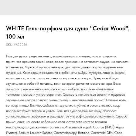
WHITE Гель-парфюм для душа "Cedar Wood",
100 мл
SKU:
WC0016
Гель для душа предназначен для комфортного принятия душа и придания
приятного аромата вашей коже, после применения оставляет ощущение мягкости
и свежести. Мужской аромат геля для душа принадлежит к группе древесные
фужерные. Композиция соединила в себе ноты амбры, мускуса, ладана, фиалки,
лилии, перца, египетского ветивера и виргинского кедра. Прекрасно будет
звучать, как в рабочий полдень, так и во время романтического вечера. База
аромата представлена елью, мускусом и амброй, дополняя композицию
таинственностью и умиротворением. Свежесть нот листьев фиалки и пудровое
звучание ее цветов создает очень тонкий и ненавязчивый аромат. Главные ноты ‑
ветивер и кедр. Ветивер добавляет звучанию глубины и землистости, а кедр
дополняет букет теплом и уютом. Гель для душа увлажняет кожу, обладает
успокаивающим эффектом и защищает от ультрафиолетового излучения. Способ
применения: нанесите небольшое количество геля на тело легкими
массирующими движениями, затем смойте теплой водой. Состав (INCI): Aqua
(Water), Sodium Laureth Sulfate, Cocamidopropyl Betaine, Cocamide DEA, Coco